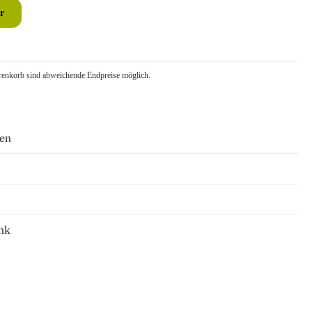
r
nkorb sind abweichende Endpreise möglich.
ren
nk