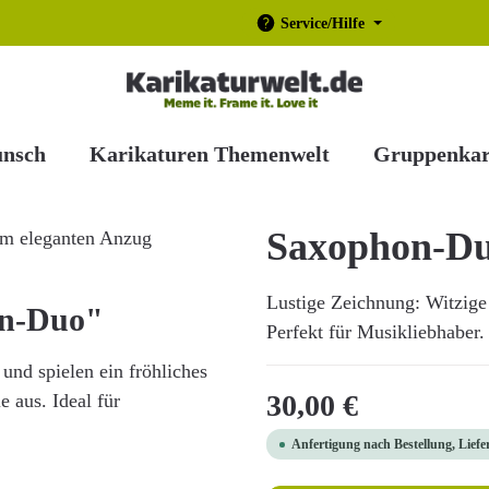
Service/Hilfe
unsch
Karikaturen Themenwelt
Gruppenkar
Saxophon-D
Lustige Zeichnung: Witzige
on-Duo"
Perfekt für Musikliebhaber. 
nd spielen ein fröhliches
Regulärer Preis:
30,00 €
 aus. Ideal für
Anfertigung nach Bestellung, Liefe