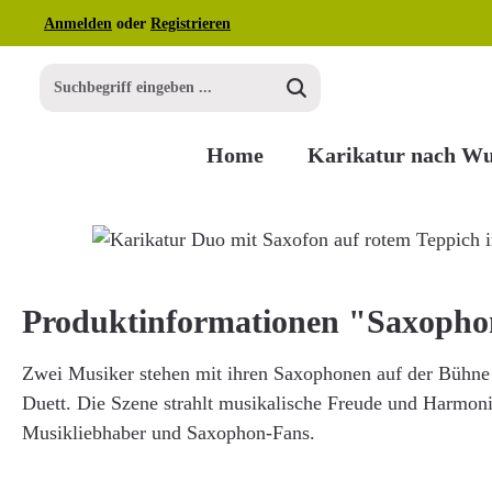
Anmelden
oder
Registrieren
m Hauptinhalt springen
Zur Suche springen
Zur Hauptnavigation springen
Home
Karikatur nach W
Bildergalerie überspringen
Produktinformationen "Saxoph
Zwei Musiker stehen mit ihren Saxophonen auf der Bühne u
Duett. Die Szene strahlt musikalische Freude und Harmonie
Musikliebhaber und Saxophon-Fans.