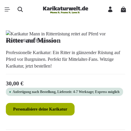
Zum Hauptinhalt springen
Ware
Bildergalerie überspringen
Ritter auf Mission
Professionelle Karikatur: Ein Ritter in glänzender Rüstung auf
Pferd vor Burgruinen. Perfekt für Mittelalter-Fans. Witzige
Karikatur, jetzt bestellen!
Regulärer Preis:
30,00 €
Anfertigung nach Bestellung, Lieferzeit: 4-7 Werktage; Express möglich
Personalisiere deine Karikatur