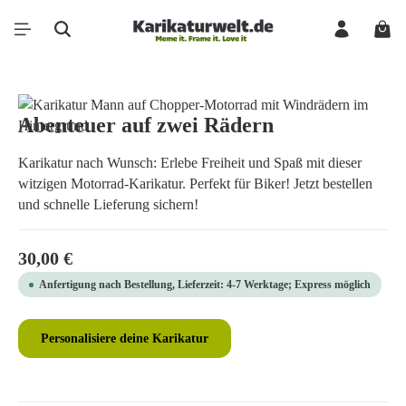
Zum Hauptinhalt springen
Ware
Bildergalerie überspringen
Abenteuer auf zwei Rädern
Karikatur nach Wunsch: Erlebe Freiheit und Spaß mit dieser
witzigen Motorrad-Karikatur. Perfekt für Biker! Jetzt bestellen
und schnelle Lieferung sichern!
Regulärer Preis:
30,00 €
Anfertigung nach Bestellung, Lieferzeit: 4-7 Werktage; Express möglich
Personalisiere deine Karikatur