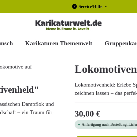
Service/Hilfe
unsch
Karikaturen Themenwelt
Gruppenkar
Lokomotiven
Lokomotivenheld: Erlebe Sp
ivenheld"
zeichnen lassen – das perfe
klassischen Dampflok und
Regulärer Preis:
30,00 €
dschaft – ein Traum für
Anfertigung nach Bestellung, Liefe