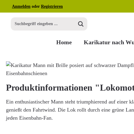
Anmelden
oder
Registrieren
m Hauptinhalt springen
Zur Suche springen
Zur Hauptnavigation springen
Home
Karikatur nach W
Bildergalerie überspringen
Produktinformationen "Lokomot
Ein enthusiastischer Mann steht triumphierend auf einer 
genießt den Fahrtwind. Die Lok rollt durch eine grüne Lan
jeden Eisenbahn-Fan.