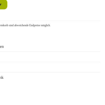
r
nkorb sind abweichende Endpreise möglich.
ren
nk