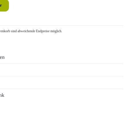
r
nkorb sind abweichende Endpreise möglich.
ren
nk