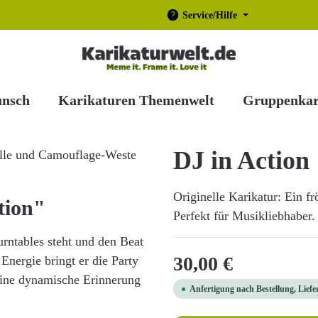
Service/Hilfe
unsch
Karikaturen Themenwelt
Gruppenkar
DJ in Action
Originelle Karikatur: Ein f
tion"
Perfekt für Musikliebhaber.
urntables steht und den Beat
Regulärer Preis:
30,00 €
nergie bringt er die Party
 eine dynamische Erinnerung
Anfertigung nach Bestellung, Liefe