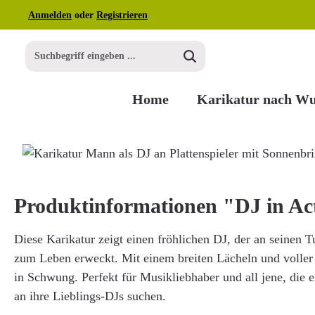
Anmelden
oder
Registrieren
m Hauptinhalt springen
Zur Suche springen
Zur Hauptnavigation springen
Home
Karikatur nach W
Bildergalerie überspringen
Produktinformationen "DJ in Ac
Diese Karikatur zeigt einen fröhlichen DJ, der an seinen T
zum Leben erweckt. Mit einem breiten Lächeln und voller E
in Schwung. Perfekt für Musikliebhaber und all jene, die
an ihre Lieblings-DJs suchen.