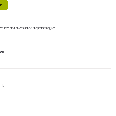
r
nkorb sind abweichende Endpreise möglich.
ren
nk