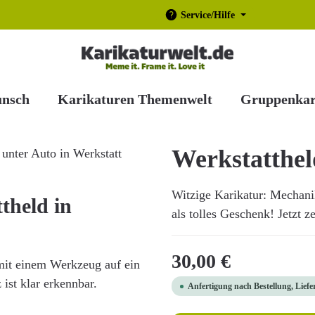
Service/Hilfe
unsch
Karikaturen Themenwelt
Gruppenkar
Werkstatthel
Witzige Karikatur: Mechanik
theld in
als tolles Geschenk! Jetzt z
Regulärer Preis:
30,00 €
 mit einem Werkzeug auf ein
 ist klar erkennbar.
Anfertigung nach Bestellung, Liefe