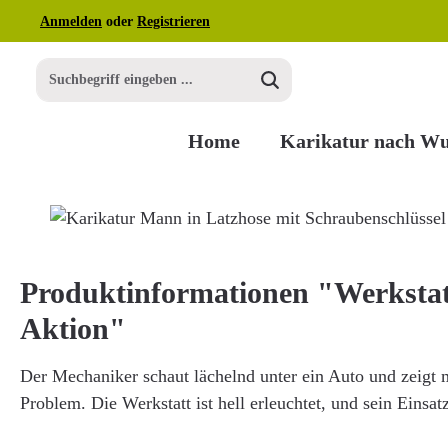
Anmelden
oder
Registrieren
m Hauptinhalt springen
Zur Suche springen
Zur Hauptnavigation springen
Home
Karikatur nach W
Bildergalerie überspringen
Produktinformationen "Werkstat
Aktion"
Der Mechaniker schaut lächelnd unter ein Auto und zeigt
Problem. Die Werkstatt ist hell erleuchtet, und sein Einsatz