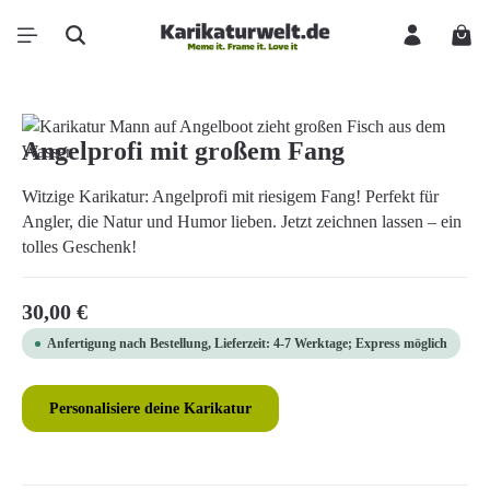
Zum Hauptinhalt springen
Ware
Bildergalerie überspringen
Angelprofi mit großem Fang
Witzige Karikatur: Angelprofi mit riesigem Fang! Perfekt für
Angler, die Natur und Humor lieben. Jetzt zeichnen lassen – ein
tolles Geschenk!
Regulärer Preis:
30,00 €
Anfertigung nach Bestellung, Lieferzeit: 4-7 Werktage; Express möglich
Personalisiere deine Karikatur