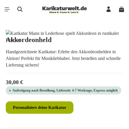
Zum Hauptinhalt springen
Ware
Bildergalerie überspringen
Akkordeonheld
Handgezeichnete Karikatur: Erlebe den Akkordeonhelden in
Aktion! Perfekt für Musikliebhaber. Jetzt bestellen und schnelle
Lieferung sichern!
Regulärer Preis:
30,00 €
Anfertigung nach Bestellung, Lieferzeit: 4-7 Werktage; Express möglich
Personalisiere deine Karikatur