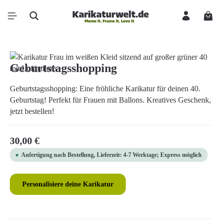
Zum Hauptinhalt springen
Ware
Bildergalerie überspringen
Geburtstagsshopping
Geburtstagsshopping: Eine fröhliche Karikatur für deinen 40.
Geburtstag! Perfekt für Frauen mit Ballons. Kreatives Geschenk,
jetzt bestellen!
Regulärer Preis:
30,00 €
Anfertigung nach Bestellung, Lieferzeit: 4-7 Werktage; Express möglich
Personalisiere deine Karikatur