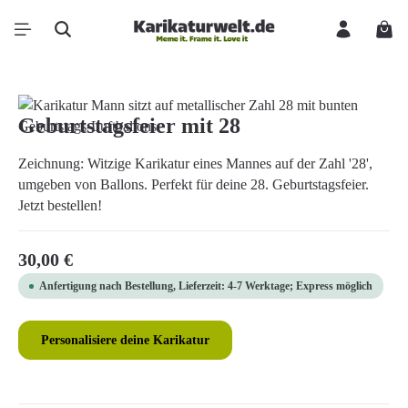
Zum Hauptinhalt springen
Ware
Bildergalerie überspringen
Geburtstagsfeier mit 28
Zeichnung: Witzige Karikatur eines Mannes auf der Zahl '28',
umgeben von Ballons. Perfekt für deine 28. Geburtstagsfeier.
Jetzt bestellen!
Regulärer Preis:
30,00 €
Anfertigung nach Bestellung, Lieferzeit: 4-7 Werktage; Express möglich
Personalisiere deine Karikatur