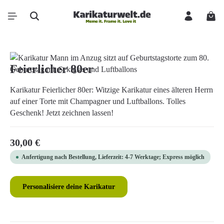
Zum Hauptinhalt springen
Ware
Bildergalerie überspringen
Feierlicher 80er
Karikatur Feierlicher 80er: Witzige Karikatur eines älteren Herrn
auf einer Torte mit Champagner und Luftballons. Tolles
Geschenk! Jetzt zeichnen lassen!
Regulärer Preis:
30,00 €
Anfertigung nach Bestellung, Lieferzeit: 4-7 Werktage; Express möglich
Personalisiere deine Karikatur