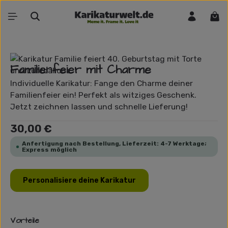
Zum Hauptinhalt springen
War
Bildergalerie überspringen
Familienfeier mit Charme
Individuelle Karikatur: Fange den Charme deiner
Familienfeier ein! Perfekt als witziges Geschenk.
Jetzt zeichnen lassen und schnelle Lieferung!
Regulärer Preis:
30,00 €
Anfertigung nach Bestellung, Lieferzeit: 4-7 Werktage;
Express möglich
Personalisiere deine Karikatur
Vorteile