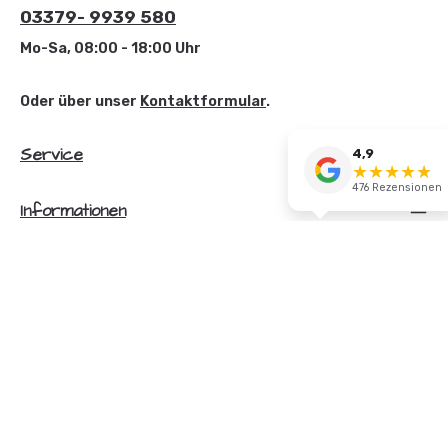
03379- 9939 580
Mo-Sa, 08:00 - 18:00 Uhr
Oder über unser
Kontaktformular
.
Service
4,9
★
★
★
★
☆
★
476 Rezensionen
Informationen
Newsletter
Alle Preise inkl. gesetzl. Mehrwertsteuer zzgl.