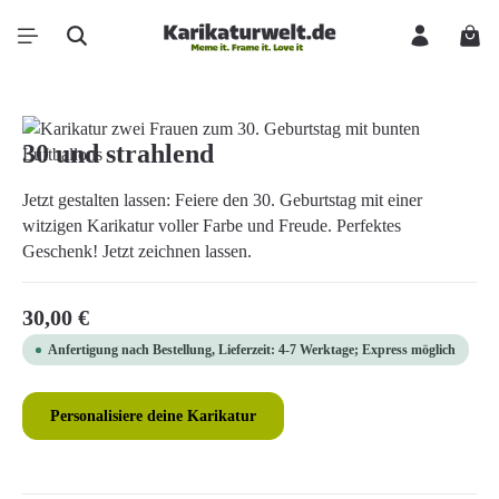
Zum Hauptinhalt springen
Ware
Bildergalerie überspringen
30 und strahlend
Jetzt gestalten lassen: Feiere den 30. Geburtstag mit einer
witzigen Karikatur voller Farbe und Freude. Perfektes
Geschenk! Jetzt zeichnen lassen.
Regulärer Preis:
30,00 €
Anfertigung nach Bestellung, Lieferzeit: 4-7 Werktage; Express möglich
Personalisiere deine Karikatur