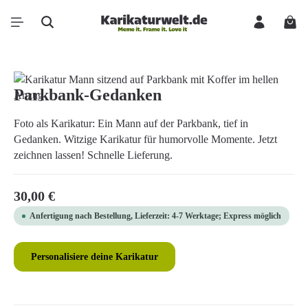
Zum Hauptinhalt springen
Ware
Bildergalerie überspringen
Parkbank-Gedanken
Foto als Karikatur: Ein Mann auf der Parkbank, tief in
Gedanken. Witzige Karikatur für humorvolle Momente. Jetzt
zeichnen lassen! Schnelle Lieferung.
Regulärer Preis:
30,00 €
Anfertigung nach Bestellung, Lieferzeit: 4-7 Werktage; Express möglich
Personalisiere deine Karikatur