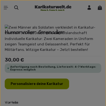
Zum Hauptinhalt springen
War
Bildergalerie überspringen
Humorvoller Grenadier
Individuelle Karikatur: Zwei Kameraden in Uniform
zeigen Teamgeist und Gelassenheit. Perfekt für
Militärfans. Witzige Karikatur – Jetzt bestellen!
Regulärer Preis:
30,00 €
Anfertigung nach Bestellung, Lieferzeit: 4-7 Werktage;
Express möglich
Personalisiere deine Karikatur
Vorteile