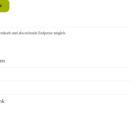
r
nkorb sind abweichende Endpreise möglich.
ren
nk