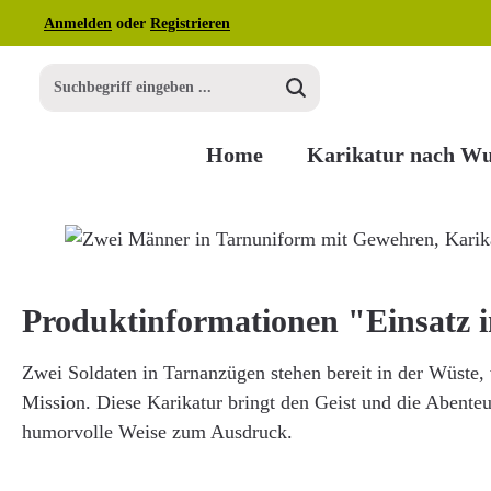
Anmelden
oder
Registrieren
m Hauptinhalt springen
Zur Suche springen
Zur Hauptnavigation springen
Home
Karikatur nach W
Bildergalerie überspringen
Produktinformationen "Einsatz 
Zwei Soldaten in Tarnanzügen stehen bereit in der Wüste, v
Mission. Diese Karikatur bringt den Geist und die Abenteu
humorvolle Weise zum Ausdruck.