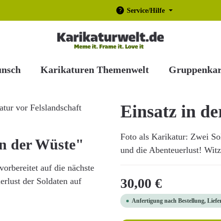
Service/Hilfe
unsch
Karikaturen Themenwelt
Gruppenkar
Einsatz in d
Foto als Karikatur: Zwei S
in der Wüste"
und die Abenteuerlust! Witzi
orbereitet auf die nächste
Regulärer Preis:
30,00 €
erlust der Soldaten auf
Anfertigung nach Bestellung, Liefe