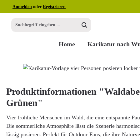
Anmelden
oder
Registrieren
m Hauptinhalt springen
Zur Suche springen
Zur Hauptnavigation springen
Home
Karikatur nach W
Bildergalerie überspringen
Produktinformationen "Waldabe
Grünen"
Vier fröhliche Menschen im Wald, die eine entspannte Pau
Die sommerliche Atmosphäre lässt die Szenerie harmonisc
lässig posieren. Perfekt für Outdoor-Fans, die ihre Naturv