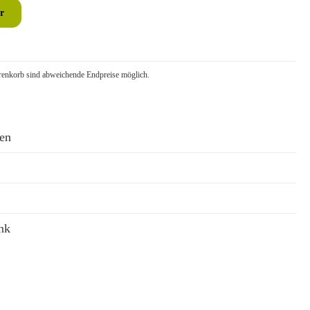
r
nkorb sind abweichende Endpreise möglich.
ren
nk