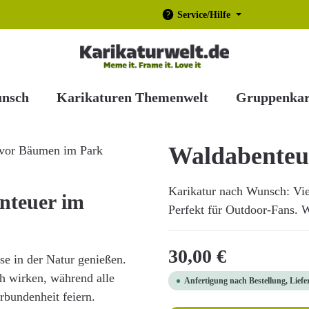
Service/Hilfe
unsch
Karikaturen Themenwelt
Gruppenkar
Waldabenteu
Karikatur nach Wunsch: Vi
nteuer im
Perfekt für Outdoor-Fans. Wi
Regulärer Preis:
30,00 €
se in der Natur genießen.
h wirken, während alle
Anfertigung nach Bestellung, Liefe
erbundenheit feiern.