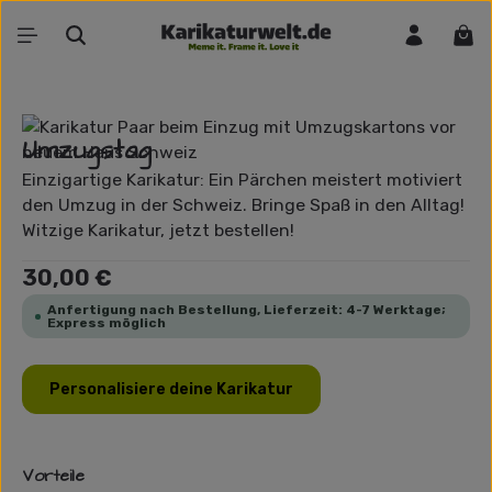
Zum Hauptinhalt springen
War
Bildergalerie überspringen
Umzugstag
Einzigartige Karikatur: Ein Pärchen meistert motiviert
den Umzug in der Schweiz. Bringe Spaß in den Alltag!
Witzige Karikatur, jetzt bestellen!
Regulärer Preis:
30,00 €
Anfertigung nach Bestellung, Lieferzeit: 4-7 Werktage;
Express möglich
Personalisiere deine Karikatur
Vorteile