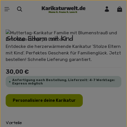
Zum Hauptinhalt springen
War
Bildergalerie überspringen
Stolze Eltern mit Kind
Entdecke die herzerwärmende Karikatur 'Stolze Eltern
mit Kind'. Perfektes Geschenk für Familienglück. Jetzt
bestellen! Schnelle Lieferung garantiert.
Regulärer Preis:
30,00 €
Anfertigung nach Bestellung, Lieferzeit: 4-7 Werktage;
Express möglich
Personalisiere deine Karikatur
Vorteile