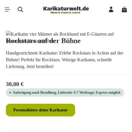
Zum Hauptinhalt springen
Ware
Bildergalerie überspringen
Rockstars auf der Bühne
Handgezeichnete Karikatur: Erlebe Rockstars in Action auf der
Bühne! Perfekt für Rockfans. Witzige Karikatur, schnelle
Lieferung. Jetzt bestellen!
Regulärer Preis:
30,00 €
Anfertigung nach Bestellung, Lieferzeit: 4-7 Werktage; Express möglich
Personalisiere deine Karikatur