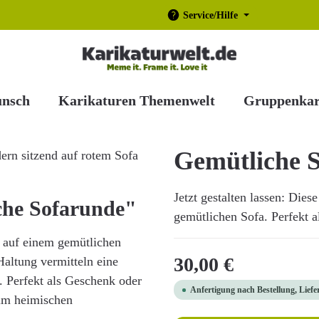
Service/Hilfe
unsch
Karikaturen Themenwelt
Gruppenkar
Gemütliche 
Jetzt gestalten lassen: Dies
che Sofarunde"
gemütlichen Sofa. Perfekt al
m auf einem gemütlichen
Regulärer Preis:
30,00 €
Haltung vermitteln eine
 Perfekt als Geschenk oder
Anfertigung nach Bestellung, Liefe
im heimischen