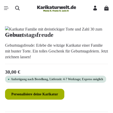
Zum Hauptinhalt springen
Ware
Bildergalerie überspringen
Geburtstagsfreude
Geburtstagsfreude: Erlebe die witzige Karikatur einer Familie
mit bunter Torte. Ein tolles Geschenk für Geburtstagsfeiern. Jetzt
zeichnen lassen!
Regulärer Preis:
30,00 €
Anfertigung nach Bestellung, Lieferzeit: 4-7 Werktage; Express möglich
Personalisiere deine Karikatur