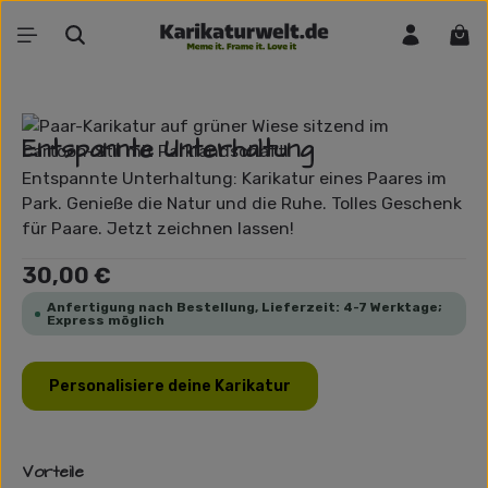
Zum Hauptinhalt springen
War
Bildergalerie überspringen
Entspannte Unterhaltung
Entspannte Unterhaltung: Karikatur eines Paares im
Park. Genieße die Natur und die Ruhe. Tolles Geschenk
für Paare. Jetzt zeichnen lassen!
Regulärer Preis:
30,00 €
Anfertigung nach Bestellung, Lieferzeit: 4-7 Werktage;
Express möglich
Personalisiere deine Karikatur
Vorteile