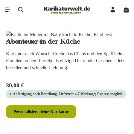
Zum Hauptinhalt springen
Ware
Bildergalerie überspringen
Abenteuer in der Küche
Karikatur nach Wunsch: Erlebe das Chaos und den Spaß beim
Familienkochen! Perfekt als witzige Deko oder Geschenk. Jetzt
bestellen und schnelle Lieferung!
Regulärer Preis:
30,00 €
Anfertigung nach Bestellung, Lieferzeit: 4-7 Werktage; Express möglich
Personalisiere deine Karikatur