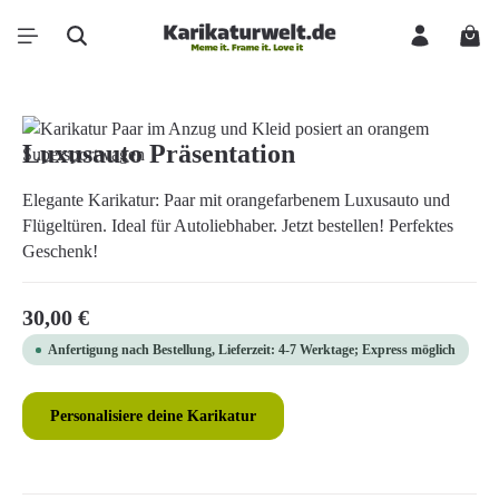
Zum Hauptinhalt springen
Ware
Bildergalerie überspringen
Luxusauto Präsentation
Elegante Karikatur: Paar mit orangefarbenem Luxusauto und
Flügeltüren. Ideal für Autoliebhaber. Jetzt bestellen! Perfektes
Geschenk!
Regulärer Preis:
30,00 €
Anfertigung nach Bestellung, Lieferzeit: 4-7 Werktage; Express möglich
Personalisiere deine Karikatur