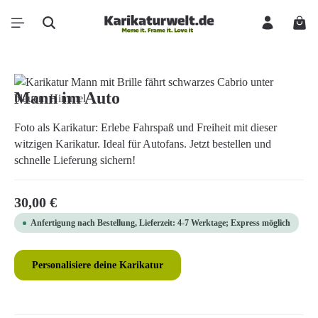
Zum Hauptinhalt springen
Ware
Bildergalerie überspringen
Mann im Auto
Foto als Karikatur: Erlebe Fahrspaß und Freiheit mit dieser
witzigen Karikatur. Ideal für Autofans. Jetzt bestellen und
schnelle Lieferung sichern!
Regulärer Preis:
30,00 €
Anfertigung nach Bestellung, Lieferzeit: 4-7 Werktage; Express möglich
Personalisiere deine Karikatur