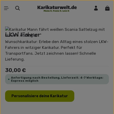
Zum Hauptinhalt springen
War
Bildergalerie überspringen
LKW Fahrer
Wunschkarikatur: Erlebe den Alltag eines stolzen LKW-
Fahrers in witziger Karikatur. Perfekt für
Transportfans. Jetzt zeichnen lassen! Schnelle
Lieferung.
Regulärer Preis:
30,00 €
Anfertigung nach Bestellung, Lieferzeit: 4-7 Werktage;
Express möglich
Personalisiere deine Karikatur