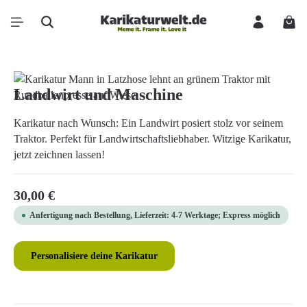
Zum Hauptinhalt springen
Ware
Bildergalerie überspringen
Landwirt und Maschine
Karikatur nach Wunsch: Ein Landwirt posiert stolz vor seinem
Traktor. Perfekt für Landwirtschaftsliebhaber. Witzige Karikatur,
jetzt zeichnen lassen!
Regulärer Preis:
30,00 €
Anfertigung nach Bestellung, Lieferzeit: 4-7 Werktage; Express möglich
Personalisiere deine Karikatur