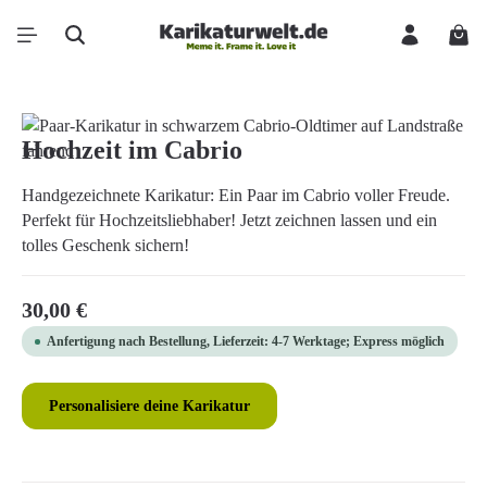
Zum Hauptinhalt springen
Ware
Bildergalerie überspringen
Hochzeit im Cabrio
Handgezeichnete Karikatur: Ein Paar im Cabrio voller Freude.
Perfekt für Hochzeitsliebhaber! Jetzt zeichnen lassen und ein
tolles Geschenk sichern!
Regulärer Preis:
30,00 €
Anfertigung nach Bestellung, Lieferzeit: 4-7 Werktage; Express möglich
Personalisiere deine Karikatur