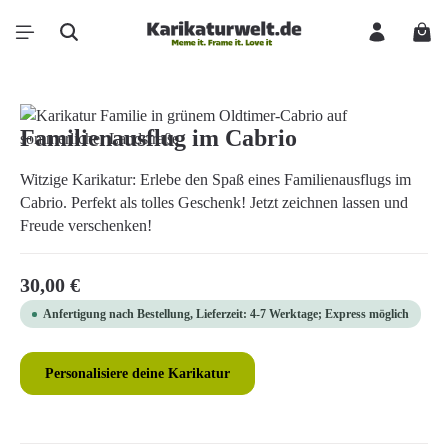
Zum Hauptinhalt springen
Ware
Bildergalerie überspringen
Familienausflug im Cabrio
Witzige Karikatur: Erlebe den Spaß eines Familienausflugs im
Cabrio. Perfekt als tolles Geschenk! Jetzt zeichnen lassen und
Freude verschenken!
Regulärer Preis:
30,00 €
Anfertigung nach Bestellung, Lieferzeit: 4-7 Werktage; Express möglich
Personalisiere deine Karikatur