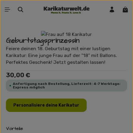
Zum Hauptinhalt springen
War
Bildergalerie überspringen
Geburtstagsprinzessin
Feiere deinen 18. Geburtstag mit einer lustigen
Karikatur: Eine junge Frau auf der "18" mit Ballons.
Perfektes Geschenk! Jetzt gestalten lassen!
Regulärer Preis:
30,00 €
Anfertigung nach Bestellung, Lieferzeit: 4-7 Werktage;
Express möglich
Personalisiere deine Karikatur
Vorteile