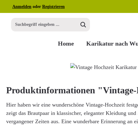
Anmelden
oder
Registrieren
m Hauptinhalt springen
Zur Suche springen
Zur Hauptnavigation springen
Home
Karikatur nach W
Bildergalerie überspringen
Produktinformationen "Vintage-
Hier haben wir eine wunderschöne Vintage-Hochzeit festge
zeigt das Brautpaar in klassischer, eleganter Kleidung und
vergangener Zeiten aus. Eine wunderbare Erinnerung an e