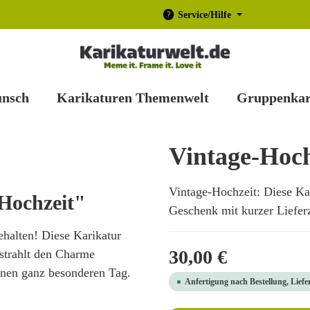
Service/Hilfe
unsch
Karikaturen Themenwelt
Gruppenkar
Vintage-Hoch
Vintage-Hochzeit: Diese Kari
Hochzeit"
Geschenk mit kurzer Lieferze
halten! Diese Karikatur
Regulärer Preis:
30,00 €
 strahlt den Charme
inen ganz besonderen Tag.
Anfertigung nach Bestellung, Liefe