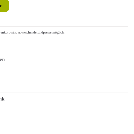
r
nkorb sind abweichende Endpreise möglich.
ren
nk