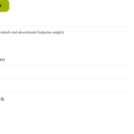
r
nkorb sind abweichende Endpreise möglich.
ren
nk