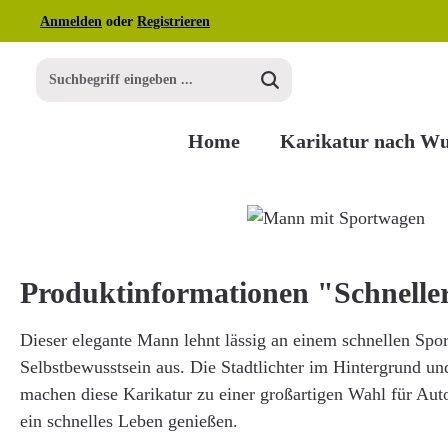
Anmelden
oder
Registrieren
m Hauptinhalt springen
Zur Suche springen
Zur Hauptnavigation springen
Home
Karikatur nach W
Bildergalerie überspringen
Produktinformationen "Schneller
Dieser elegante Mann lehnt lässig an einem schnellen Spor
Selbstbewusstsein aus. Die Stadtlichter im Hintergrund u
machen diese Karikatur zu einer großartigen Wahl für Auto
ein schnelles Leben genießen.