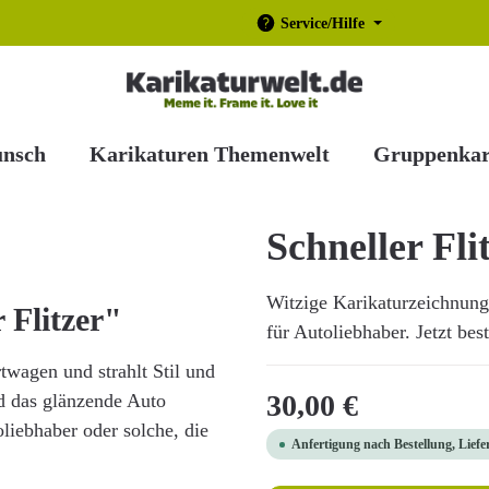
Service/Hilfe
unsch
Karikaturen Themenwelt
Gruppenkar
Schneller Fli
Witzige Karikaturzeichnung
 Flitzer"
für Autoliebhaber. Jetzt bes
twagen und strahlt Stil und
Regulärer Preis:
30,00 €
nd das glänzende Auto
liebhaber oder solche, die
Anfertigung nach Bestellung, Liefe