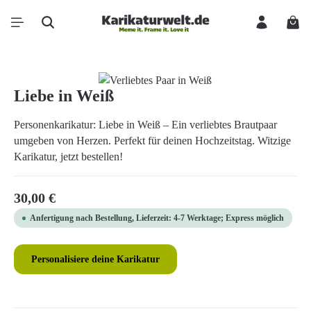
Zum Hauptinhalt springen
Ware
Bildergalerie überspringen
Liebe in Weiß
Personenkarikatur: Liebe in Weiß – Ein verliebtes Brautpaar
umgeben von Herzen. Perfekt für deinen Hochzeitstag. Witzige
Karikatur, jetzt bestellen!
Regulärer Preis:
30,00 €
Anfertigung nach Bestellung, Lieferzeit: 4-7 Werktage; Express möglich
Personalisiere deine Karikatur