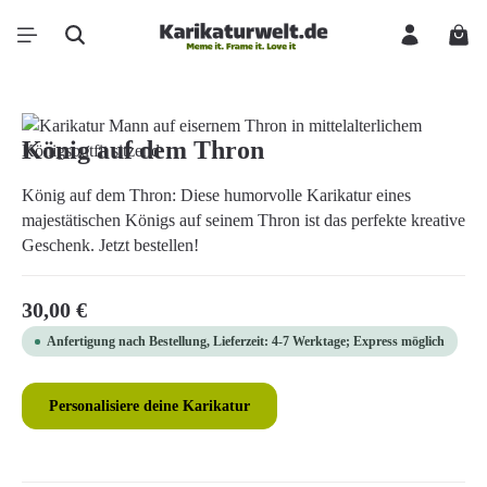
Zum Hauptinhalt springen
Ware
Bildergalerie überspringen
König auf dem Thron
König auf dem Thron: Diese humorvolle Karikatur eines
majestätischen Königs auf seinem Thron ist das perfekte kreative
Geschenk. Jetzt bestellen!
Regulärer Preis:
30,00 €
Anfertigung nach Bestellung, Lieferzeit: 4-7 Werktage; Express möglich
Personalisiere deine Karikatur