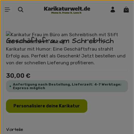
Zum Hauptinhalt springen
War
Bildergalerie überspringen
Geschäftsfrau am Schreibtisch
Karikatur mit Humor: Eine Geschäftsfrau strahlt
Erfolg aus. Perfekt als Geschenk! Jetzt bestellen und
von der schnellen Lieferung profitieren.
Regulärer Preis:
30,00 €
Anfertigung nach Bestellung, Lieferzeit: 4-7 Werktage;
Express möglich
Personalisiere deine Karikatur
Vorteile