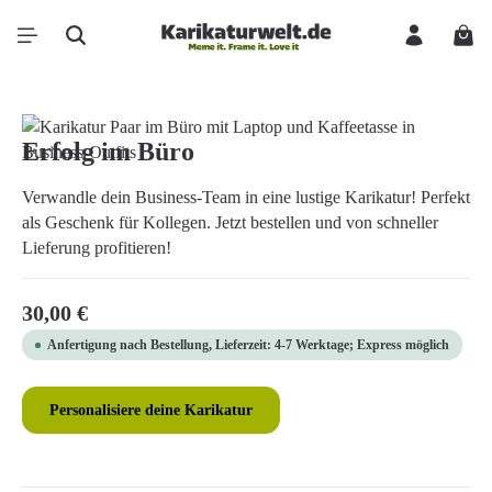
Zum Hauptinhalt springen
Ware
Bildergalerie überspringen
Erfolg im Büro
Verwandle dein Business-Team in eine lustige Karikatur! Perfekt
als Geschenk für Kollegen. Jetzt bestellen und von schneller
Lieferung profitieren!
Regulärer Preis:
30,00 €
Anfertigung nach Bestellung, Lieferzeit: 4-7 Werktage; Express möglich
Personalisiere deine Karikatur