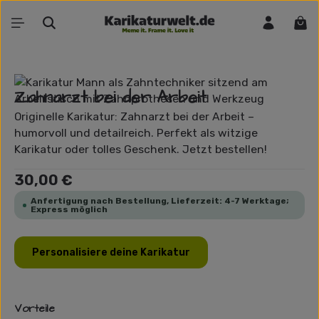
Zum Hauptinhalt springen
War
Bildergalerie überspringen
Zahnarzt bei der Arbeit
Originelle Karikatur: Zahnarzt bei der Arbeit –
humorvoll und detailreich. Perfekt als witzige
Karikatur oder tolles Geschenk. Jetzt bestellen!
Regulärer Preis:
30,00 €
Anfertigung nach Bestellung, Lieferzeit: 4-7 Werktage;
Express möglich
Personalisiere deine Karikatur
Vorteile