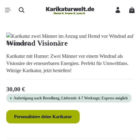
Zum Hauptinhalt springen
Ware
Bildergalerie überspringen
Windrad Visionäre
Karikatur mit Humor: Zwei Männer vor einem Windrad als
Visionäre der erneuerbaren Energien. Perfekt für Umweltfans.
Witzige Karikatur, jetzt bestellen!
Regulärer Preis:
30,00 €
Anfertigung nach Bestellung, Lieferzeit: 4-7 Werktage; Express möglich
Personalisiere deine Karikatur