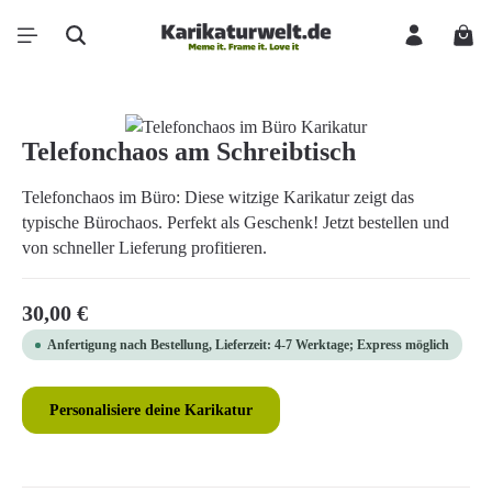
Zum Hauptinhalt springen
Ware
Bildergalerie überspringen
Telefonchaos am Schreibtisch
Telefonchaos im Büro: Diese witzige Karikatur zeigt das
typische Bürochaos. Perfekt als Geschenk! Jetzt bestellen und
von schneller Lieferung profitieren.
Regulärer Preis:
30,00 €
Anfertigung nach Bestellung, Lieferzeit: 4-7 Werktage; Express möglich
Personalisiere deine Karikatur