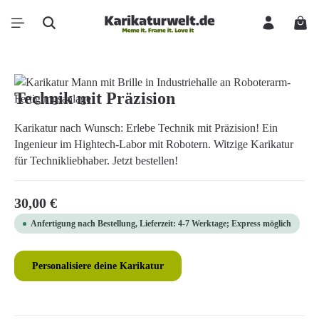
Zum Hauptinhalt springen
Ware
Bildergalerie überspringen
Technik mit Präzision
Karikatur nach Wunsch: Erlebe Technik mit Präzision! Ein
Ingenieur im Hightech-Labor mit Robotern. Witzige Karikatur
für Technikliebhaber. Jetzt bestellen!
Regulärer Preis:
30,00 €
Anfertigung nach Bestellung, Lieferzeit: 4-7 Werktage; Express möglich
Personalisiere deine Karikatur