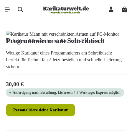
Zum Hauptinhalt springen
Ware
Bildergalerie überspringen
Programmierer am Schreibtisch
Witzige Karikatur eines Programmierers am Schreibtisch:
Perfekt für Technikfans! Jetzt bestellen und schnelle Lieferung
sichern!
Regulärer Preis:
30,00 €
Anfertigung nach Bestellung, Lieferzeit: 4-7 Werktage; Express möglich
Personalisiere deine Karikatur