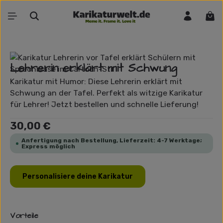
Zum Hauptinhalt springen
War
Bildergalerie überspringen
Lehrerin erklärt mit Schwung
Karikatur mit Humor: Diese Lehrerin erklärt mit
Schwung an der Tafel. Perfekt als witzige Karikatur
für Lehrer! Jetzt bestellen und schnelle Lieferung!
Regulärer Preis:
30,00 €
Anfertigung nach Bestellung, Lieferzeit: 4-7 Werktage;
Express möglich
Personalisiere deine Karikatur
Vorteile