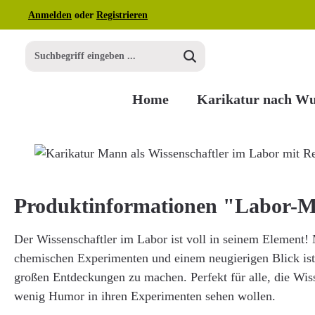
Anmelden
oder
Registrieren
m Hauptinhalt springen
Zur Suche springen
Zur Hauptnavigation springen
Home
Karikatur nach W
Bildergalerie überspringen
Produktinformationen "Labor-M
Der Wissenschaftler im Labor ist voll in seinem Element!
chemischen Experimenten und einem neugierigen Blick ist e
großen Entdeckungen zu machen. Perfekt für alle, die Wiss
wenig Humor in ihren Experimenten sehen wollen.