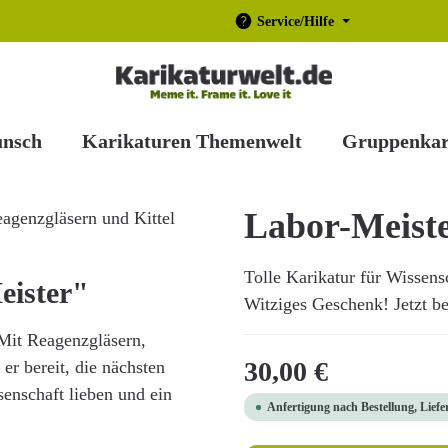
Service/Hilfe
unsch
Karikaturen Themenwelt
Gruppenkar
Labor-Meist
Tolle Karikatur für Wissens
eister"
Witziges Geschenk! Jetzt be
 Mit Reagenzgläsern,
Regulärer Preis:
30,00 €
r bereit, die nächsten
enschaft lieben und ein
Anfertigung nach Bestellung, Liefe