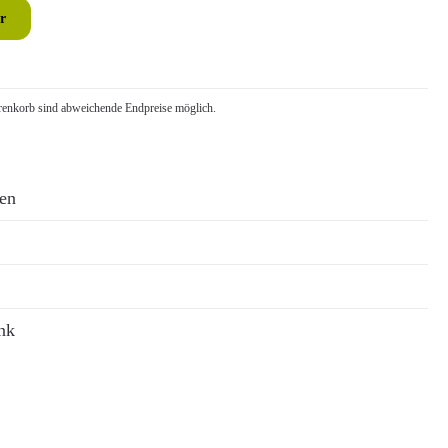
r
nkorb sind abweichende Endpreise möglich.
ren
nk