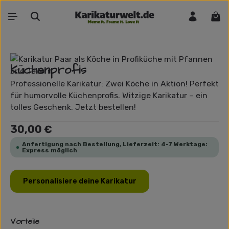
Zum Hauptinhalt springen
War
Bildergalerie überspringen
Küchenprofis
Professionelle Karikatur: Zwei Köche in Aktion! Perfekt
für humorvolle Küchenprofis. Witzige Karikatur – ein
tolles Geschenk. Jetzt bestellen!
Regulärer Preis:
30,00 €
Anfertigung nach Bestellung, Lieferzeit: 4-7 Werktage;
Express möglich
Personalisiere deine Karikatur
Vorteile