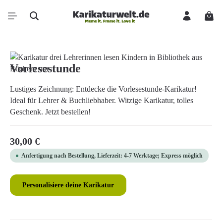
Zum Hauptinhalt springen
Ware
Bildergalerie überspringen
Vorlesestunde
Lustiges Zeichnung: Entdecke die Vorlesestunde-Karikatur!
Ideal für Lehrer & Buchliebhaber. Witzige Karikatur, tolles
Geschenk. Jetzt bestellen!
Regulärer Preis:
30,00 €
Anfertigung nach Bestellung, Lieferzeit: 4-7 Werktage; Express möglich
Personalisiere deine Karikatur