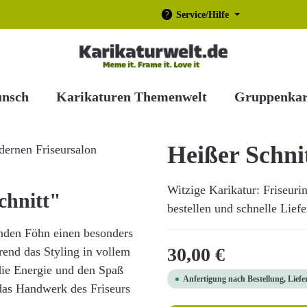
Service/Hilfe
unsch
Karikaturen Themenwelt
Gruppenkar
Heißer Schni
Witzige Karikatur: Friseuri
chnitt"
bestellen und schnelle Lief
enden Föhn einen besonders
Regulärer Preis:
30,00 €
rend das Styling in vollem
die Energie und den Spaß
Anfertigung nach Bestellung, Liefe
e das Handwerk des Friseurs