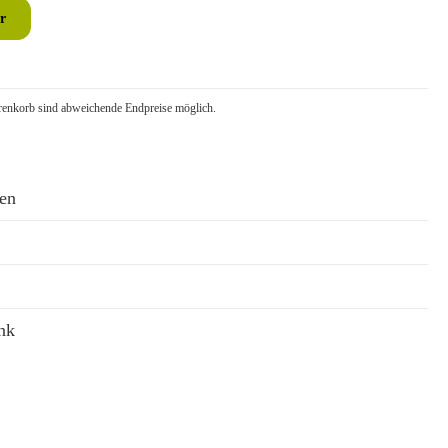
r
nkorb sind abweichende Endpreise möglich.
ren
nk