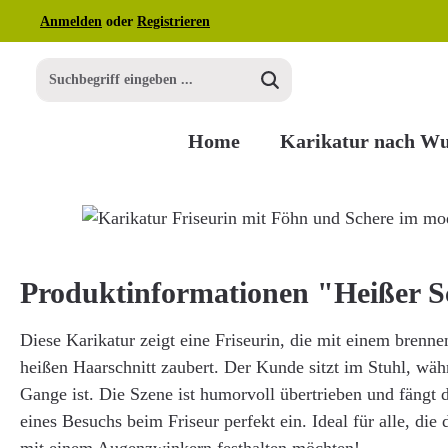
Anmelden
oder
Registrieren
m Hauptinhalt springen
Zur Suche springen
Zur Hauptnavigation springen
Home
Karikatur nach W
Bildergalerie überspringen
Produktinformationen "Heißer S
Diese Karikatur zeigt eine Friseurin, die mit einem brenn
heißen Haarschnitt zaubert. Der Kunde sitzt im Stuhl, wäh
Gange ist. Die Szene ist humorvoll übertrieben und fängt 
eines Besuchs beim Friseur perfekt ein. Ideal für alle, di