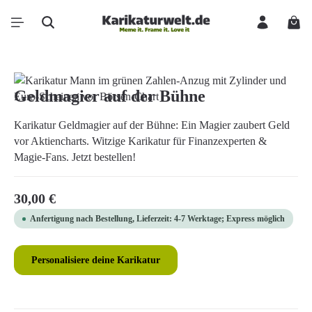
Zum Hauptinhalt springen
Ware
Bildergalerie überspringen
Geldmagier auf der Bühne
Karikatur Geldmagier auf der Bühne: Ein Magier zaubert Geld
vor Aktiencharts. Witzige Karikatur für Finanzexperten &
Magie-Fans. Jetzt bestellen!
Regulärer Preis:
30,00 €
Anfertigung nach Bestellung, Lieferzeit: 4-7 Werktage; Express möglich
Personalisiere deine Karikatur