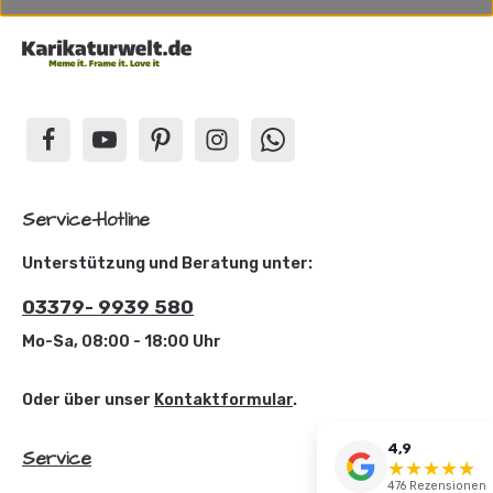
Service-Hotline
Unterstützung und Beratung unter:
03379- 9939 580
Mo-Sa, 08:00 - 18:00 Uhr
Oder über unser
Kontaktformular
.
4,9
Service
★
★
★
★
☆
★
476 Rezensionen