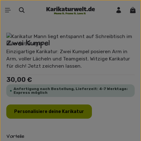
Zum Hauptinhalt springen
War
Bildergalerie überspringen
Zwei Kumpel
Einzigartige Karikatur: Zwei Kumpel posieren Arm in
Arm, voller Lächeln und Teamgeist. Witzige Karikatur
für dich! Jetzt zeichnen lassen.
Regulärer Preis:
30,00 €
Anfertigung nach Bestellung, Lieferzeit: 4-7 Werktage;
Express möglich
Personalisiere deine Karikatur
Vorteile