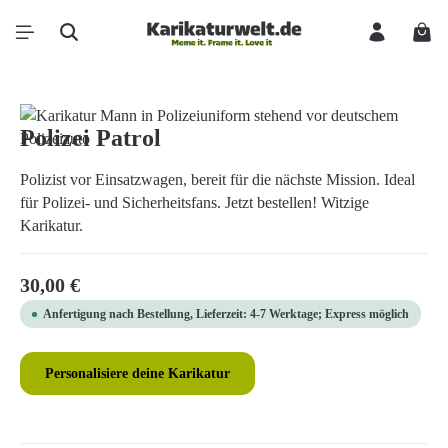
Zum Hauptinhalt springen
Ware
Bildergalerie überspringen
Polizei Patrol
Polizist vor Einsatzwagen, bereit für die nächste Mission. Ideal
für Polizei- und Sicherheitsfans. Jetzt bestellen! Witzige
Karikatur.
Regulärer Preis:
30,00 €
Anfertigung nach Bestellung, Lieferzeit: 4-7 Werktage; Express möglich
Personalisiere deine Karikatur